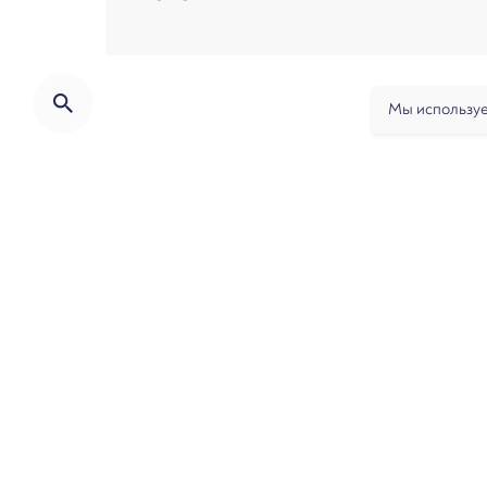
Мы используе
О фирме
Практики
Услуги
Ан
Банкротство
Разрешение споров