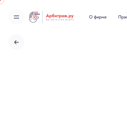
Skip
to
О фирме
Пра
content