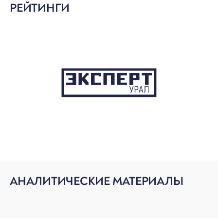
РЕЙТИНГИ
6
7
8
9
1
АНАЛИТИЧЕСКИЕ МАТЕРИАЛЫ