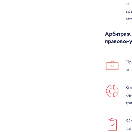
эк
во
аг
Арбитраж.
правовому
Пр
ре
Ко
кл
тр
Юр
со