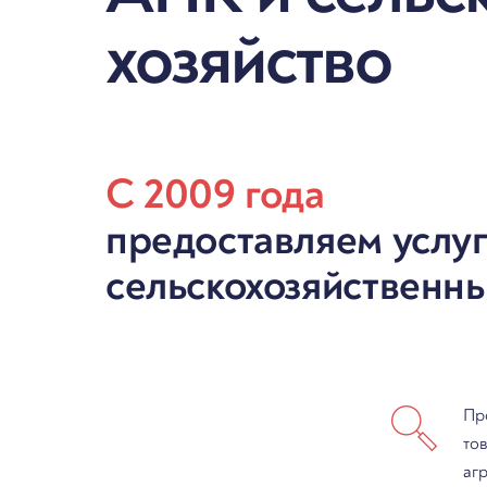
хозяйство
С 2009 года
|
предоставляем услу
сельскохозяйственн
Пр
то
аг