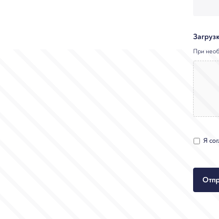
Загруз
При необ
*
Я со