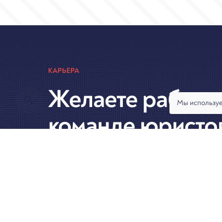
КАРЬЕРА
Желаете работат
Мы используе
команде юристо
Арбитраж.ру?
О фирме
Практики
Услуги
Ан