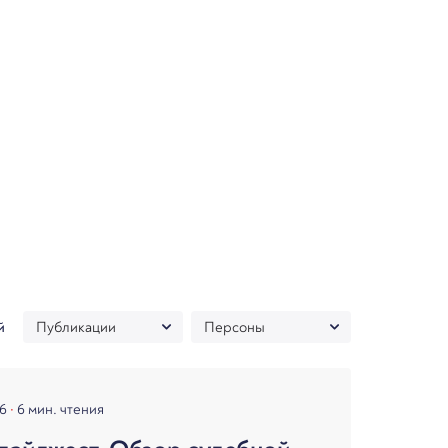
й
26
6 мин. чтения