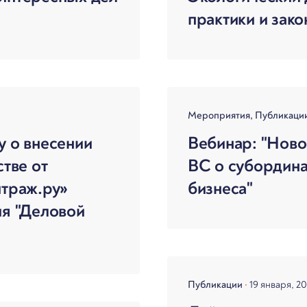
практики и зако
Мероприятия
Публикаци
у о внесении
Вебинар: "Ново
стве от
ВС о субордина
итраж.ру»
бизнеса"
ия "Деловой
Публикации
19 января, 2