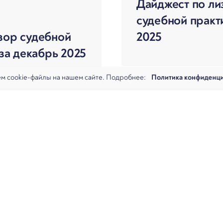
Дайджест по ли
судебной практи
зор судебной
2025
 за декабрь 2025
м cookie-файлы на нашем сайте. Подробнее:
Политика конфиденц
Загрузить еще
алитика
Команда
Новости
Офисы и контакты
Вакансии
Налоговая практика
Коммерческая практика