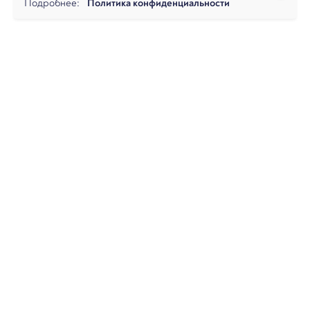
Подробнее:
Политика конфиденциальности
Мероприятия
15 октября, 2025
1 мин. чтения
Запись вебинара
«Национализация» частных
активов по искам прокуратуры»
Аналитические материалы
Публикации
7 октября,
2025
9 мин. чтения
Банкротный дайджест за сентябрь
2025