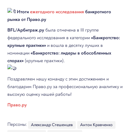
исследования банкротного
Итоги
ежегодного исследования
банкротного
рынка от Право.ру
рынка от Право.ру
BFL/Арбитраж.ру
была отмечена в III группе
федерального исследования в категории
«Банкротство:
крупные практики»
и вошла в десятку лучших в
номинации
«Банкротство: лидеры в обособленных
спорах»
(крупные практики).
Поздравляем нашу команду с этим достижением и
благодарим Право.ру за профессиональную аналитику и
высокую оценку нашей работы!
Право.ру
Персоны:
Александр Стешенцев
Антон Кравченко