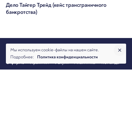
Дело Тайгер Трейд (кейс трансграничного
банкротства)
Мы используем cookie-файлы на нашем сайте.
Подробнее:
Политика конфиденциальности
О фирме
Практики
Услуги
Аналитика
Команда
Новости
Офисы и контакты
Вакансии
Банкротство
Разрешение споров
Налоговая практика
Коммерческая практика
© 2026, Юридическая фирма Арбитраж.ру
Политика конфиденциальности
|
Карта сайта