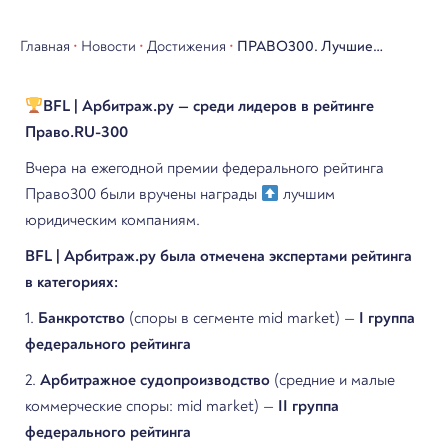
Главная
•
Новости
•
Достижения
•
ПРАВО300. Лучшие
юридические компании
BFL | Арбитраж.ру — среди лидеров в рейтинге
2025.
Право.RU-300
Вчера на ежегодной премии федерального рейтинга
Право300 были вручены награды
лучшим
юридическим компаниям.
BFL | Арбитраж.ру была отмечена экспертами рейтинга
в категориях:
1.
Банкротство
(споры в сегменте mid market) —
I группа
федерального рейтинга
2.
Арбитражное судопроизводство
(средние и малые
коммерческие споры: mid market) —
II группа
федерального рейтинга