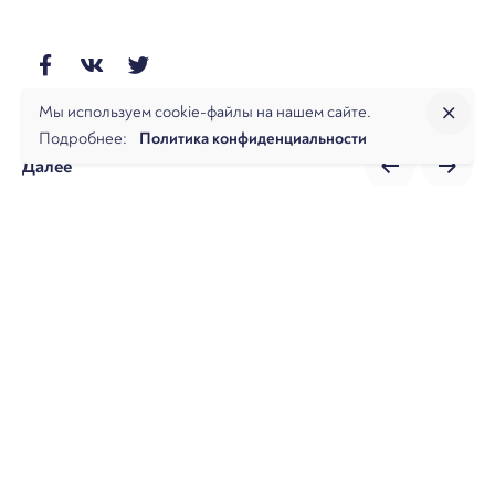
Мы используем cookie-файлы на нашем сайте.
Подробнее:
Политика конфиденциальности
Далее
Налоговый дайджест. Обзор интересных дел и
новостей за июль 2025
О фирме
Практики
Услуги
Аналитика
Команда
Новости
Офисы и контакты
Вакансии
Банкротство
Разрешение споров