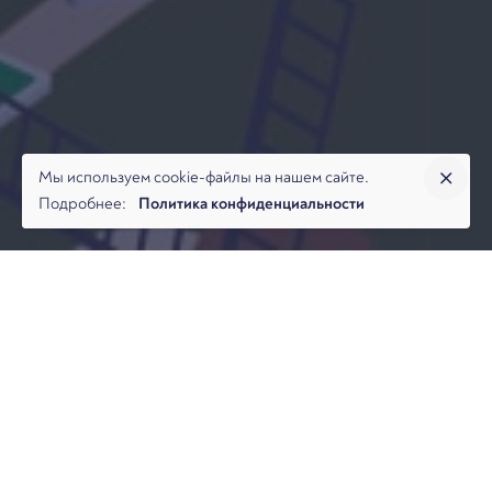
Мы используем cookie-файлы на нашем сайте.
Подробнее:
Политика конфиденциальности
В каких случаях налоговый орган может взыскать недоимку
по налогам не с «брошенной» компании, а с зависимых
лиц? Ответ на этот вопрос попыталась найти команда
Арбитраж.ру в совместном с Проектом «Поддержка»
исследовании о взыскании налоговых долгов с зависимых
лиц.