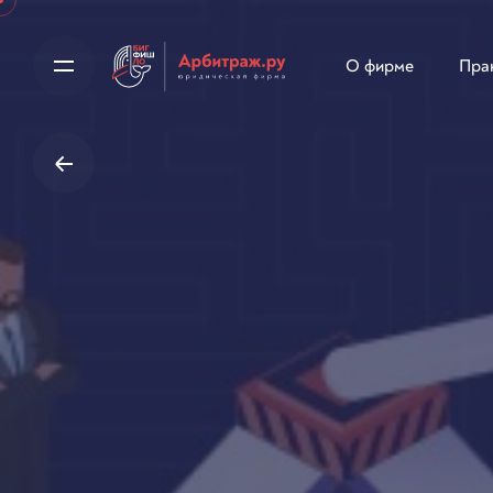
Skip
to
О фирме
Пра
content