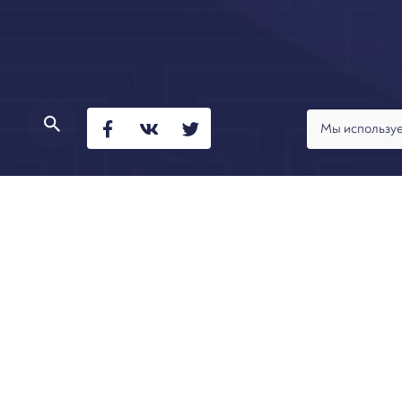
Мы используе
Владимир Ефремов, партнёр Арбитраж.ру в рамка
банкротства гражданина», организованном Журна
правила о списании долгов».
Содержание:
статистические показатели
правовое регулирование