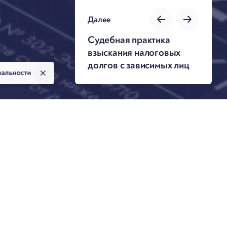
Далее
Судебная практика
взыскания налоговых
долгов с зависимых лиц
иальности
Автор презентации
е