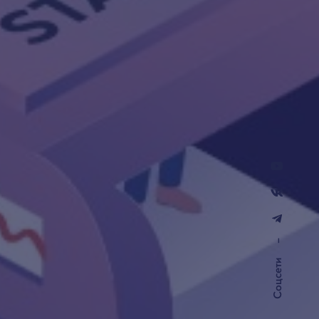
–
Соцсети