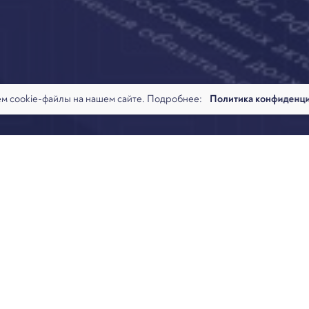
м cookie-файлы на нашем сайте. Подробнее:
Политика конфиденц
х онлайн-семинара «Освобождение от долгов как основная цель
лом РШЧП 23 апреля 2020 года выступил с темой «Неприменени