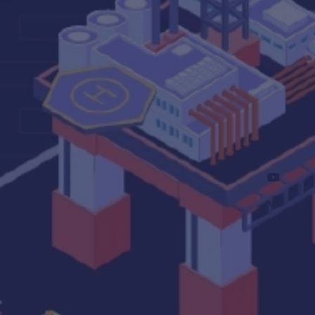
–
Соцсети