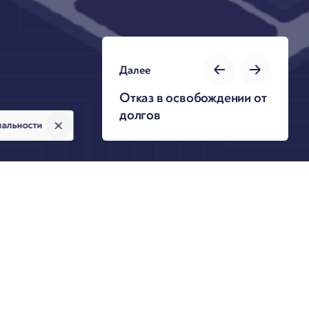
Далее
Отказ в освобождении от
долгов
иальности
Автор презентации
с
»).