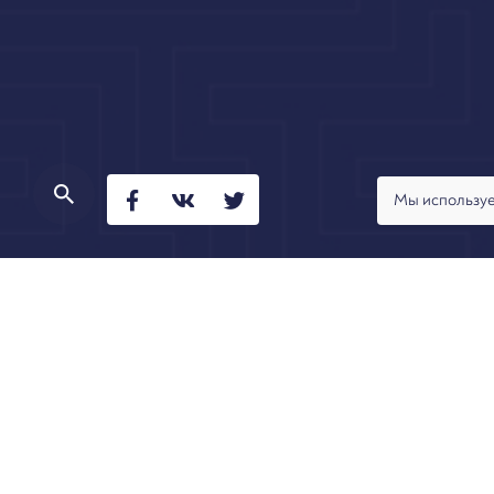
Мы используе
20 декабря Даниил Савченко, управляющий партне
комментарием к Определению ВС РФ от 16.12.201
Содержание:
заявленные требования
фабула дела