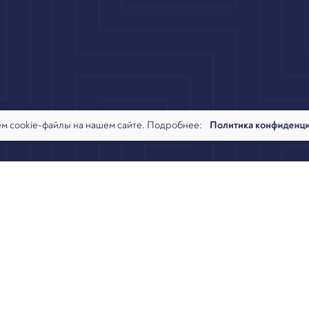
м cookie-файлы на нашем сайте. Подробнее:
Политика конфиденц
р Арбитраж.ру принял участие в заседании Банкротного Клуба 
9 №303-ЭС19-15056 (Дело о банкротстве ООО «Амурский продукт