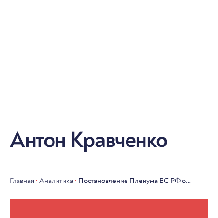
Антон Кравченко
Главная
•
Аналитика
•
Постановление Пленума ВС РФ о
субординации: стоит ли банкам
насторожиться?