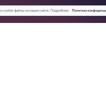
м cookie-файлы на нашем сайте. Подробнее:
Политика конфиденц
й практики по делам о банкротстве граждан (далее — Обзор). О
 тематических блоков, посвященных основным стадиям процедур
дела о банкротстве и заканчивая последствиями завершения бан
Даниил Савченко
иты судебных дел, однако очевидно, что большинство примеров
адвокат, управляющий партн
в. Даниил Савченко и Антон Кравченко в статье для журнала
казали о позициях, наиболее важных для практикующих юристов.
ость освобождения от долгов, возникших в связи с взысканием 
ением его к субсидиарной ответственности. Это возможно при
ал злой умысел или грубая неосторожность. Не вдаваясь в спор 
ть за простую неосторожность, стоит отметить, что комментируе