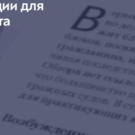
ии для
та