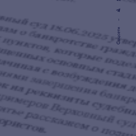
–
Соцсети