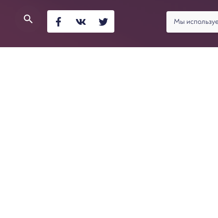
Мы используе
Верховный суд 18.06.2025 утвердил Обзор судебно
содержит 65 пунктов, которые поделены на шесть
банкротства гражданина, начиная с возбуждения 
Даниил Савченко
процедуры. В тексте Обзора нет ссылок на реквиз
адвокат, управляющий партнер
Верховный суд взял из практики арбитражных судо
Арбитражная практика для юристов в статье расс
Верховный суд contra legem допустил возможн
должника корпоративных убытков или привлеч
условии, что в действиях должника отсутствов
том, возможна ли субсидиарная ответственнос