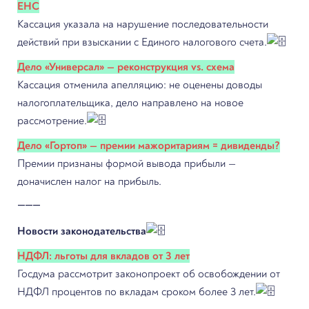
ЕНС
Кассация указала на нарушение последовательности
действий при взыскании с Единого налогового счета.
Дело «Универсал» — реконструкция vs. схема
Кассация отменила апелляцию: не оценены доводы
налогоплательщика, дело направлено на новое
рассмотрение.
Дело «Гортоп» — премии мажоритариям = дивиденды?
Премии признаны формой вывода прибыли —
доначислен налог на прибыль.
⸻
Новости законодательства
НДФЛ: льготы для вкладов от 3 лет
Госдума рассмотрит законопроект об освобождении от
НДФЛ процентов по вкладам сроком более 3 лет.