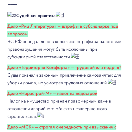
⸻
Судебная практика
Дело «Риц Литература» — штрафы в субсидиарке под
вопросом
ВС РФ передал дело в коллегию: штрафы за налоговые
правонарушения могут быть исключены при
субсидиарной ответственности.
Дело «Территория Комфорта» — трудовой или подряд?
Суды признали законным привлечение самозанятых для
уборки домов, не усмотрев трудовых отношений.
Дело «Нарастрой-М» — налог на недострой
Налог на имущество признан правомерным даже в
отношении аварийного объекта незавершенного
строительства.
Дело «МСК» — строгая очередность при взыскании с