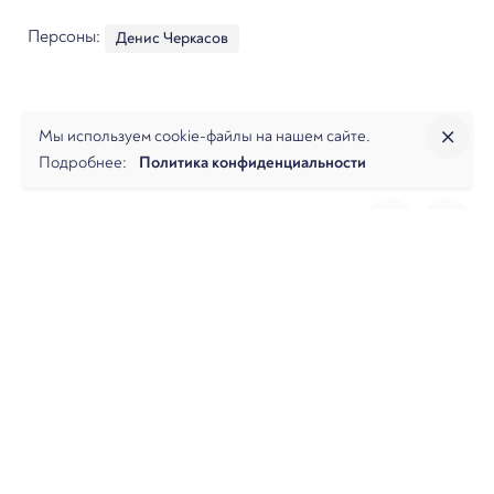
Персоны:
Денис Черкасов
Мы используем cookie-файлы на нашем сайте.
Подробнее:
Политика конфиденциальности
Далее
Банкротный дайджест за июнь 2025
О фирме
Практики
Услуги
Аналитика
Команда
Новости
Офисы и контакты
Вакансии