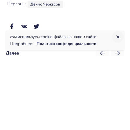
Персоны:
Денис Черкасов
Мы используем cookie-файлы на нашем сайте.
Подробнее:
Политика конфиденциальности
Далее
Рейтинг лидеров рынка юридических услуг 2025.
КоммерсантЪ
О фирме
Практики
Услуги
Аналитика
Команда
Новости
Офисы и контакты
Вакансии