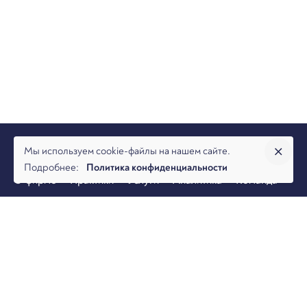
Мы используем cookie-файлы на нашем сайте.
Подробнее:
Политика конфиденциальности
О фирме
Практики
Услуги
Аналитика
Команда
Новости
Офисы и контакты
Вакансии
Банкротство
Разрешение споров
Налоговая практика
Коммерческая практика