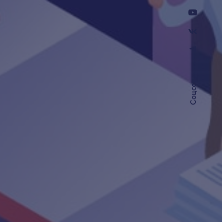
–
Соцсети