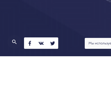
Мы используе
Юридическая фирма «Арбитраж.ру» подготовила и
долгов в процедурах банкротства граждан.
Структура исследования:
ретроспективный взгляд на правоприменительну
международный опыт (Германия, США);