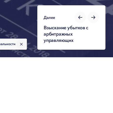
Далее
Взыскание убытков с
арбитражных
управляющих
иальности
Авторы обзора
исании
9 год;