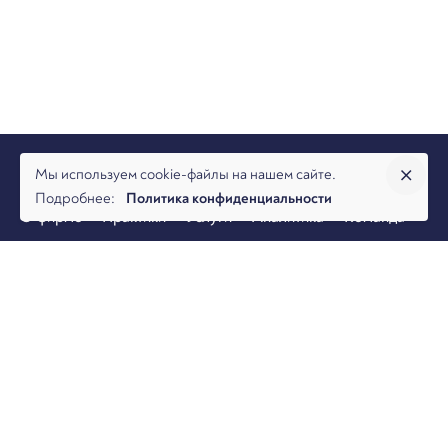
Мы используем cookie-файлы на нашем сайте.
Подробнее:
Политика конфиденциальности
О фирме
Практики
Услуги
Аналитика
Команда
Новости
Офисы и контакты
Вакансии
Банкротство
Разрешение споров
Налоговая практика
Коммерческая практика
© 2026, Юридическая фирма Арбитраж.ру