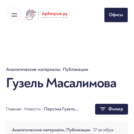
Skip
to
Офисы
content
Аналитические материалы
Публикации
Гузель Масалимова
Главная
•
Новости
•
Персона Гузель
Фильтр
Масалимова
Аналитические материалы
Публикации
17 октября,