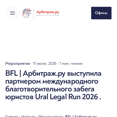
Skip
to
Офисы
content
Мероприятия
11 июня, 2026
1 мин. чтения
BFL | Арбитраж.ру выступила
партнером международного
благотворительного забега
юристов Ural Legal Run 2026 .
Главная
•
Новости
•
Мероприятия
•
BFL | Арбитраж.ру