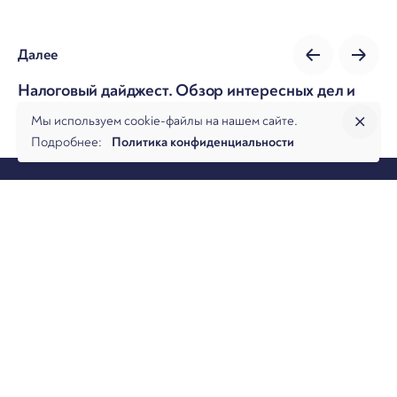
Далее
Налоговый дайджест. Обзор интересных дел и
новостей за август 2025
Мы используем cookie-файлы на нашем сайте.
Подробнее:
Политика конфиденциальности
О фирме
Практики
Услуги
Аналитика
Команда
Новости
Офисы и контакты
Вакансии
Банкротство
Разрешение споров
Налоговая практика
Коммерческая практика