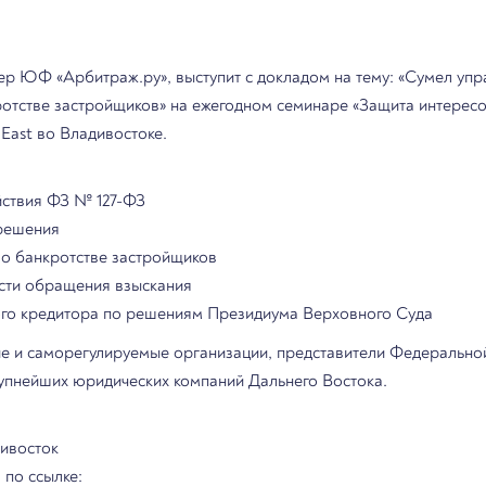
 ЮФ «Арбитраж.ру», выступит с докладом на тему: «Сумел управ
ротстве застройщиков» на ежегодном семинаре «Защита интерес
 East во Владивостоке.
йствия ФЗ № 127-ФЗ
решения
о банкротстве застройщиков
сти обращения взыскания
го кредитора по решениям Президиума Верховного Суда
 и саморегулируемые организации, представители Федеральной
упнейших юридических компаний Дальнего Востока.
дивосток
по ссылке: