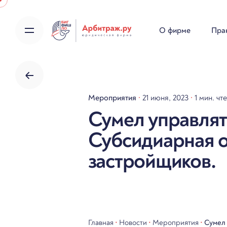
Skip
to
О фирме
Пра
content
Мероприятия
21 июня, 2023
1 мин. чт
Сумел управлять
Субсидиарная о
застройщиков.
Главная
•
Новости
•
Мероприятия
•
Сумел 