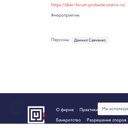
https://sber-forum.probankrotstvo.ru/
#мероприятие
Персоны:
Даниил Савченко
Мы используе
О фирме
Практики
Услуги
Ан
Банкротство
Разрешение споров