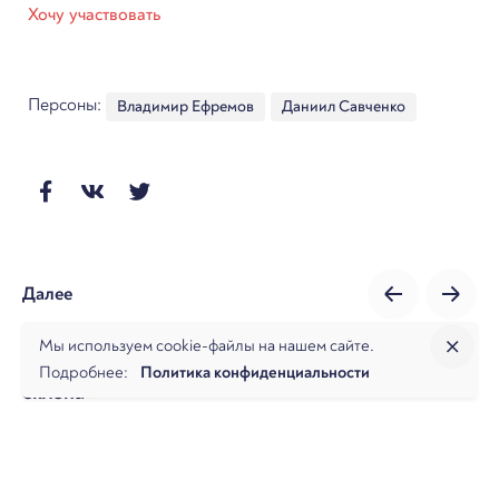
Хочу участвовать
Персоны:
Владимир Ефремов
Даниил Савченко
Далее
Онлайн-конференция в рамках проекта «The
Мы используем cookie-файлы на нашем сайте.
Банкрот. Сезон 2022. Байки из банкротного
Подробнее:
Политика конфиденциальности
склепа»