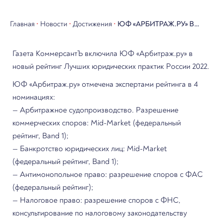
Главная
•
Новости
•
Достижения
•
ЮФ «АРБИТРАЖ.РУ» В
РЕЙТИНГЕ
Газета КоммерсантЪ включила ЮФ «Арбитраж.ру» в
«КОММЕРСАНТЪ»
новый рейтинг Лучших юридических практик России 2022.
ЛУЧШИЕ ЮРИДИЧЕСКИЕ
ЮФ «Арбитраж.ру» отмечена экспертами рейтинга в 4
ПРАКТИКИ 2022
номинациях:
— Арбитражное судопроизводство. Разрешение
коммерческих споров: Mid-Market (федеральный
рейтинг, Band 1);
— Банкротство юридических лиц: Mid-Market
(федеральный рейтинг, Band 1);
— Антимонопольное право: разрешение споров с ФАС
(федеральный рейтинг);
— Налоговое право: разрешение споров с ФНС,
консультирование по налоговому законодательству