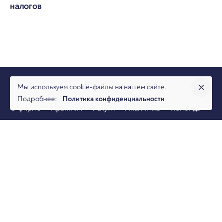
налогов
Мы используем cookie-файлы на нашем сайте.
Подробнее:
Политика конфиденциальности
О фирме
Практики
Услуги
Аналитика
Команда
Новости
Офисы и контакты
Вакансии
Банкротство
Разрешение споров
Налоговая практика
Коммерческая практика
© 2026, Юридическая фирма Арбитраж.ру