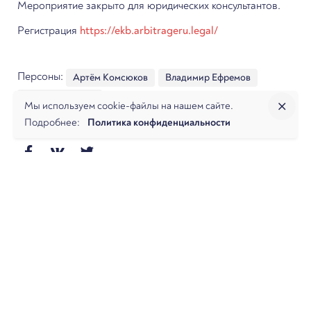
Мероприятие закрыто для юридических консультантов.
Регистрация
https://ekb.arbitrageru.legal/
Персоны:
Артём Комсюков
Владимир Ефремов
Денис Черкасов
Мы используем cookie-файлы на нашем сайте.
Подробнее:
Политика конфиденциальности
Далее
Арбитраж.ру партнёр номинации «Эффективная
претензионно-исковая работа» в премии
«Лучшие юридические департаменты России по
версии «Legal Insight»