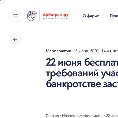
Skip
to
О фирме
Пра
content
Мероприятия
16 июня, 2020
1 мин. чт
22 июня беспла
требований уча
банкротстве за
Главная
•
Новости
•
Мероприятия
•
22 июн