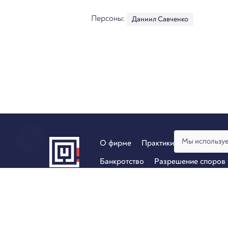
Персоны:
Даниил Савченко
Мы используе
О фирме
Практики
Услуги
Ан
Банкротство
Разрешение споров
© 2026, Юридическая фирма Арбитраж.ру