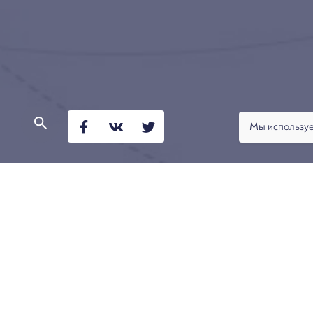
Мы используе
Презентация Даниила Савченко, управляющего па
в банкротстве. Комментарий судебной практики. 
Содержание:
Виды субординации
Нормативное основание субординации