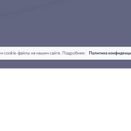
м cookie-файлы на нашем сайте. Подробнее:
Политика конфиденц
ртнера Арбитраж.ру: Субординация требований обеспеченных 
Поиск справедливого решения.