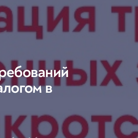
ребований
алогом в