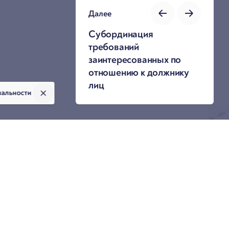
Далее
Субординация
требований
заинтересованных по
отношению к должнику
лиц
иальности
Автор презентации
залогом