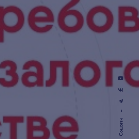
–
Соцсети