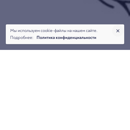
Мы используем cookie-файлы на нашем сайте.
Подробнее:
Политика конфиденциальности
Савченко Даниил, управляющий партнер Арбитраж.ру
выступил с темой: «Замена застройщика в преддверии
банкротства. Проблемы квалификации. Риски в случае
несостоятельности.»
Содержание:
Замена застройщика
Статистика замен застройщика в процедуре