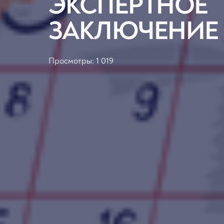
ЭКСПЕРТНОЕ
ЗАКЛЮЧЕНИЕ
Просмотры:
1 019