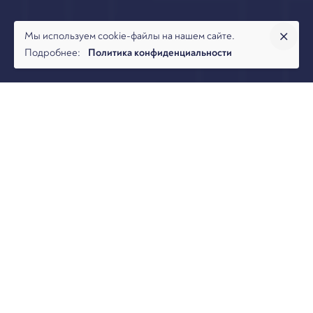
Мы используем cookie-файлы на нашем сайте.
Подробнее:
Политика конфиденциальности
Команда Арбитраж.ру представляет вашему вниманию
обзор судебной практики по привлечению КДЛ
застройщика к субсидиарной ответственности по
обязательствам должника.
В настоящем обзоре рассмотрено 100 (сто) дел о
банкротстве застройщиков за период с 2018 года по
первую половину 2022 года, в рамках которых были
инициированы обособленные споры по привлечению к
субсидиарной ответственности контролирующих лиц.