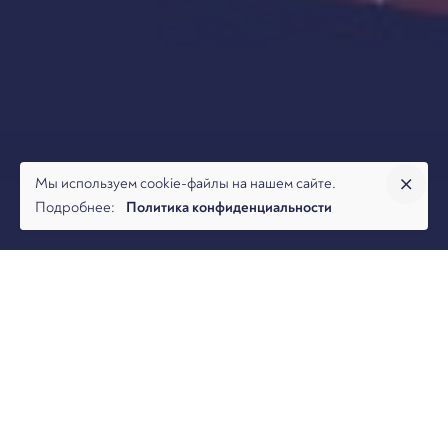
Мы используем cookie-файлы на нашем сайте.
Подробнее:
Политика конфиденциальности
Команда BFL | Арбитраж.ру представляет Вашему
вниманию дайджест по экологическим спорам за август
2025 года.
О возложении обязанности по рекультивации
земельного участка