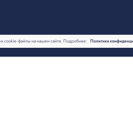
м cookie-файлы на нашем сайте. Подробнее:
Политика конфиденц
авомерности списания денежных средств банком со счетов клие
анизации, являются ее собственностью, что означает наличие п
. Исключений из данного правила не много. Однако на практике
писаний со своих счетов, которые часто являются следствием
говору банковского счета, когда операцию пыталось совершить
распространенные в судебной практике ситуации, в которых ис