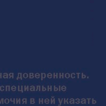
–
Соцсети