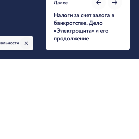
Далее
Налоги за счет залога в
банкротстве. Дело
«Электрощита» и его
продолжение
иальности
Авторы публикации
нтов.
рава
тцы