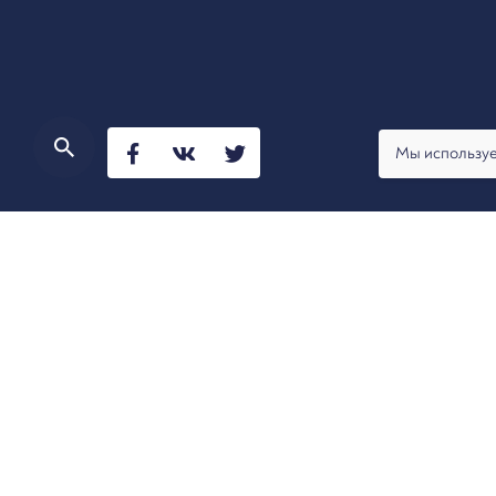
Мы используе
Статья Анны Мальковой и Игоря Вершинина о непр
Денежные средства, находящиеся на счете орг
распоряжения ими только у самой организации
клиенты могут столкнуться с иными случаями с
нарушения банками своих обязательств по до
неустановленное лицо.
Юристы «Арбитраж.ру» рассмотрели наиболее 