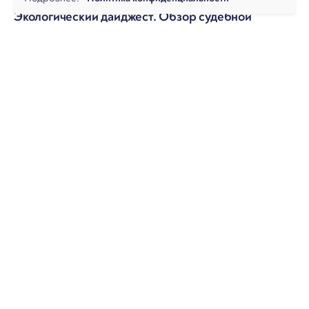
Экологический дайджест. Обзор судебной
практики и законодательства за октябрь 2025
О фирме
Практики
Услуги
Аналитика
Команда
Новости
Офисы и контакты
Вакансии
Банкротство
Разрешение споров
Налоговая практика
Коммерческая практика
© 2026, Юридическая фирма Арбитраж.ру
Политика конфиденциальности
|
Карта сайта