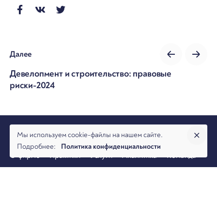
Далее
Девелопмент и строительство: правовые
риски-2024
Мы используем cookie-файлы на нашем сайте.
Подробнее:
Политика конфиденциальности
О фирме
Практики
Услуги
Аналитика
Команда
Новости
Офисы и контакты
Вакансии
Банкротство
Разрешение споров
Налоговая практика
Коммерческая практика