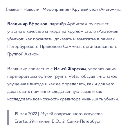
Главная
•
Новости
•
Мероприятия
•
Круглый стол «Анатомия
убытков: как посчитать,
Владимир Ефремов
, партнёр Арбитраж.ру примет
доказать и взыскать» в
участие в качестве спикера на круглом столе «Анатомия
рамках Петербургского
убытков: как посчитать, доказать и взыскать» в рамках
Петербургского Правового Саммита, организованного
Правового Саммита
Группой Актион.
Владимир совместно с
Ильей Жарским
, управляющим
партнером экспертной группы Veta, обсудят, что такое
упущенная выгода и как ее определять, как и для чего
доказывать причинно-следственную связь и как
исследовать возможность кредитора уменьшить убытки.
19 мая 2022 | Музей современного искусства
Erarta, 29-я линия В.О., 2, Санкт-Петербург