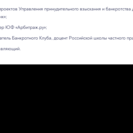
проектов Управления принудительного взыскания и банкротства
к»;
нер ЮФ «Арбитраж.ру»;
едатель Банкротного Клуба, доцент Российской школы частного пр
авляющий.