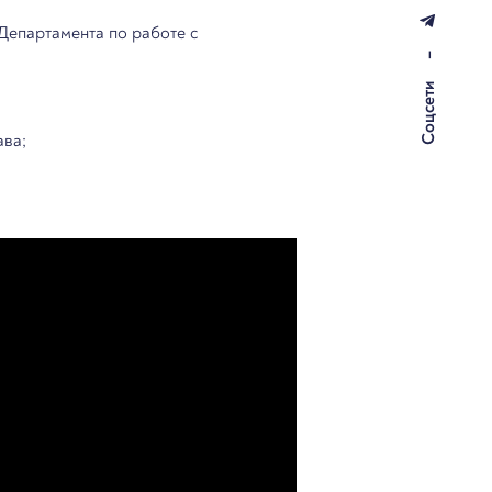
 Департамента по работе с
–
Соцсети
ава;