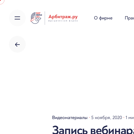
Skip
to
О фирме
Пра
content
Видеоматериалы
5 ноября, 2020
1 ми
Запись вебинар