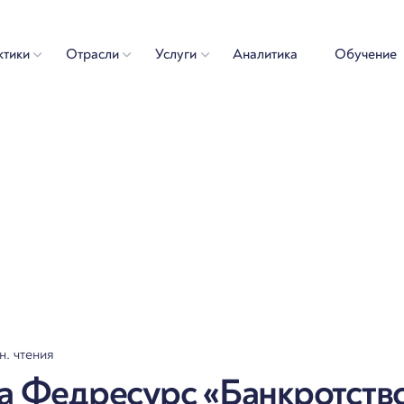
ктики
Отрасли
Услуги
Аналитика
Обучение
н. чтения
а Федресурс «Банкротств