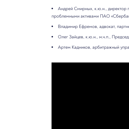
Андрей Смирных, к.ю.н., директор 
проблемными активами ПАО «Сбербан
Владимир Ефремов, адвокат, парт
Олег Зайцев, к.ю.н., м.ч.п., Предс
Артем Кадников, арбитражный упр