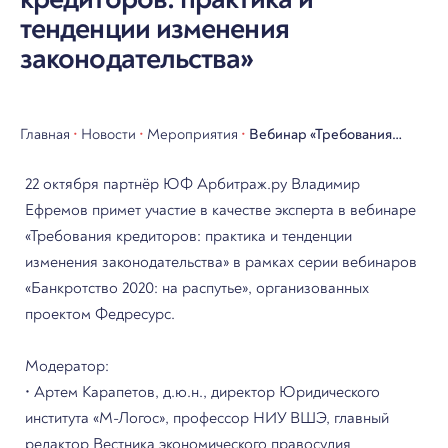
тенденции изменения
законодательства»
Главная
•
Новости
•
Мероприятия
•
Вебинар «Требования
кредиторов: практика и
22 октября партнёр ЮФ Арбитраж.ру Владимир
тенденции изменения
Ефремов примет участие в качестве эксперта в вебинаре
законодательства»
«Требования кредиторов: практика и тенденции
изменения законодательства» в рамках серии вебинаров
«Банкротство 2020: на распутье», организованных
проектом Федресурс.
Модератор:
• Артем Карапетов, д.ю.н., директор Юридического
института «М-Логос», профессор НИУ ВШЭ, главный
редактор Вестника экономического правосудия