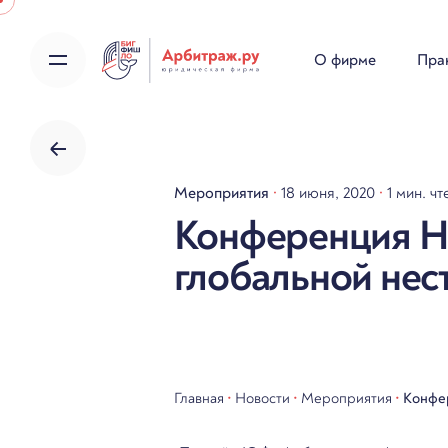
Skip
to
О фирме
Пра
content
Мероприятия
18 июня, 2020
1 мин. чт
Конференция Н
глобальной нес
Главная
•
Новости
•
Мероприятия
•
Конфер