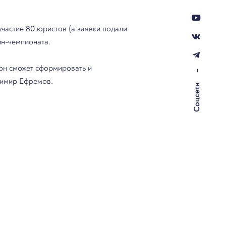
участие 80 юристов (а заявки подали
йн-чемпионата.
 он сможет сформировать и
–
димир Ефремов.
Соцсети