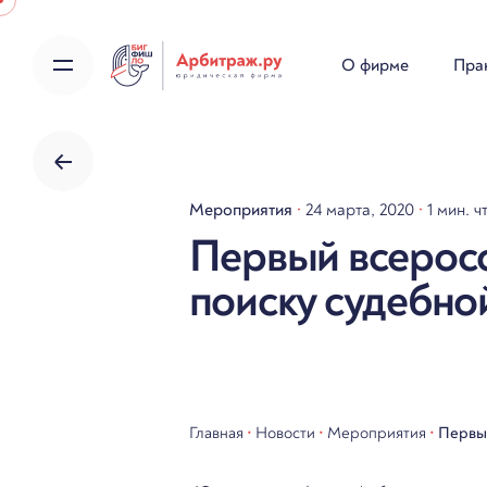
Skip
to
О фирме
Пра
content
Мероприятия
24 марта, 2020
1 мин. ч
Первый всеросс
поиску судебно
Главная
•
Новости
•
Мероприятия
•
Первый