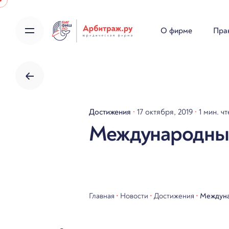
Skip
to
О фирме
Пра
content
Достижения
17 октября, 2019
1 мин. ч
Международный
Главная
•
Новости
•
Достижения
•
Междуна