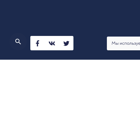
Мы используе
Статья Владимира Ефремова и Игоря Вершинина о
легализацию.
В материале рассмотрена практика по самым расп
отказ выполнить распоряжение клиента о пере
запрос документов и информации о деятельно
отказ заключить договор банковского счета