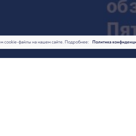
м cookie-файлы на нашем сайте. Подробнее:
Политика конфиденц
 проблемах ограничения банковских операций со ссылкой на
ространенным спорам клиент vs банк:
воде средств
сти компании