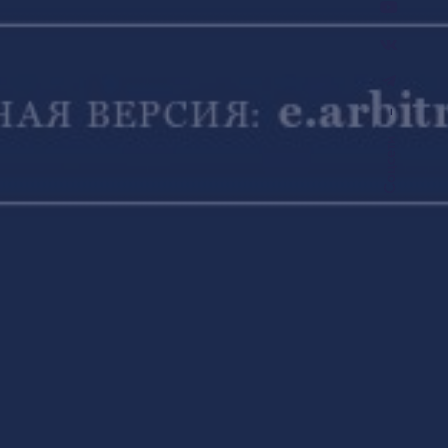
–
Соцсети