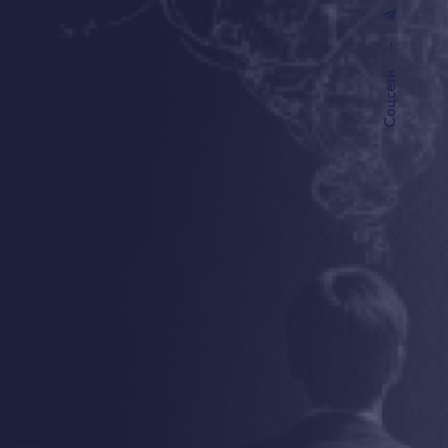
–
Соцсети