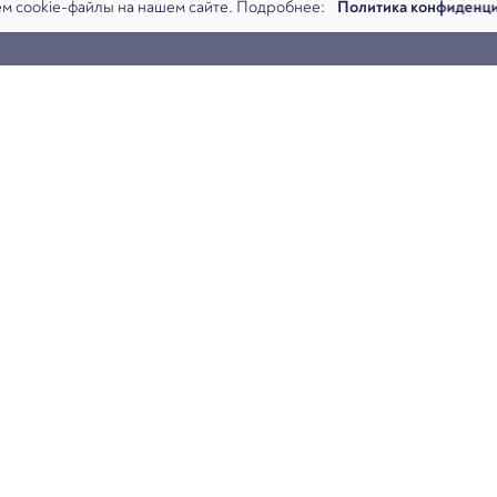
м cookie-файлы на нашем сайте. Подробнее:
Политика конфиденц
представляет Вашему вниманию дайджест по налоговым спорам
14-10 НК РФ и пункта 2 статьи 567 ГК РФ
ражданским спорам контрагента с иными организациями для
оплательщиком // дело АО «ДИ ЭЛ ДЖИ»
ения рассрочки по уплате налогов предприятию, в отношении
ении которого введено конкурсное производство, на обжалова
ении федерального имущества