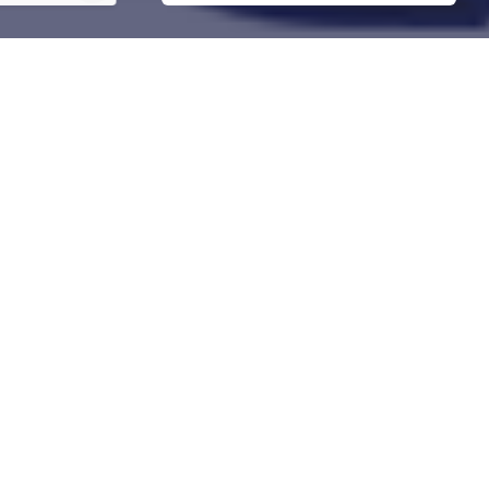
Автор публикации
авченко,
оцедур
й в
ь
дном