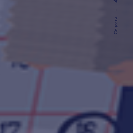
–
Соцсети