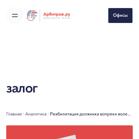
Skip
to
Офисы
content
залог
Главная
•
Аналитика
•
Реабилитация должника вопреки воле
залоговых кредиторов