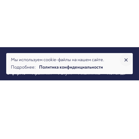
Мы используем cookie-файлы на нашем сайте.
Подробнее:
Политика конфиденциальности
О фирме
Практики
Услуги
Аналитика
Команда
Новости
Офисы и контакты
Вакансии
Банкротство
Разрешение споров
Налоговая практика
Коммерческая практика
© 2026, Юридическая фирма Арбитраж.ру