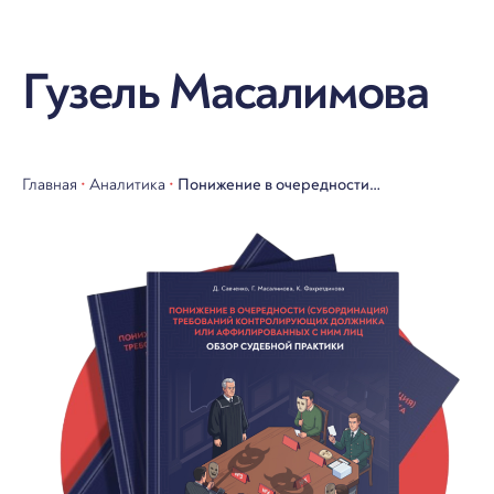
Гузель Масалимова
Главная
•
Аналитика
•
Понижение в очередности
(субординация) требований
контролирующих должника или
аффилированных с ним лиц