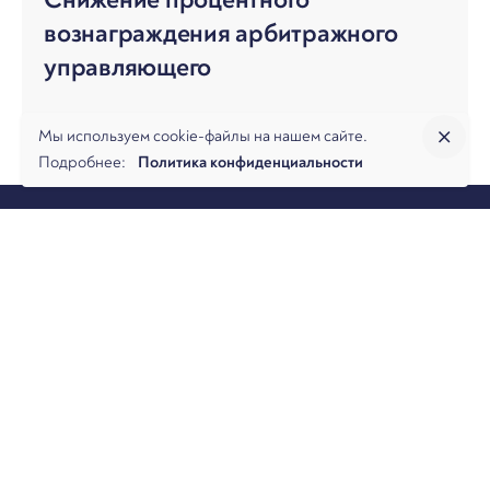
вознаграждения арбитражного
управляющего
Мы используем cookie-файлы на нашем сайте.
Подробнее:
Политика конфиденциальности
О фирме
Практики
Услуги
Аналитика
Команда
Новости
Офисы и контакты
Вакансии
Банкротство
Разрешение споров
Налоговая практика
Коммерческая практика