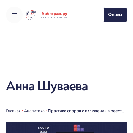
Skip
to
Офисы
content
Анна Шуваева
Главная
•
Аналитика
•
Практика споров о включении в реестр
недобросовестных поставщиков
компаний в сфере строительства