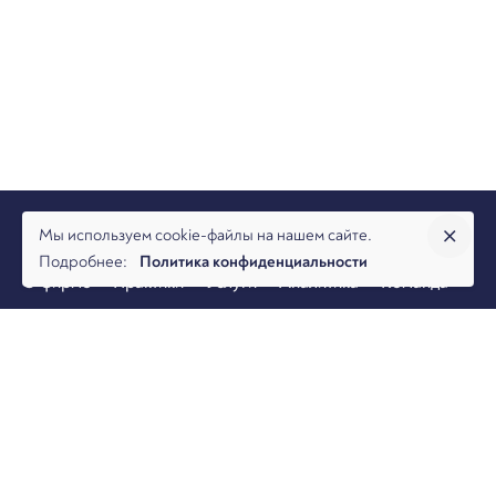
Мы используем cookie-файлы на нашем сайте.
Подробнее:
Политика конфиденциальности
О фирме
Практики
Услуги
Аналитика
Команда
Новости
Офисы и контакты
Вакансии
Банкротство
Разрешение споров
Налоговая практика
Коммерческая практика